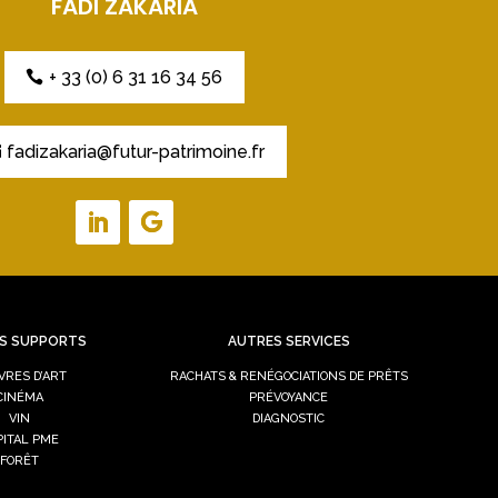
FADI ZAKARIA
+ 33 (0) 6 31 16 34 56
fadizakaria@futur-patrimoine.fr
S SUPPORTS
AUTRES SERVICES
VRES D’ART
RACHATS & RENÉGOCIATIONS DE PRÊTS
CINÉMA
PRÉVOYANCE
VIN
DIAGNOSTIC
PITAL PME
FORÊT