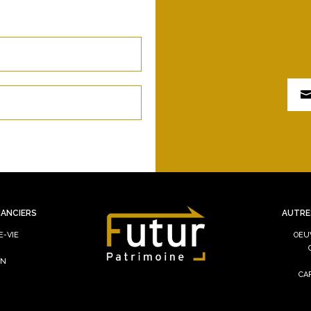
NANCIERS
AUTRE
-VIE
OEU
IN
CA